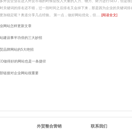
多外贸企业在进入外贸市场的时候会投入大量的人力、物力、财力进行SEO，但是很
时关键词的排名还不错，过一段时间之后排名又会掉下来，那是因为企业的关键词排
更加稳定呢？奥道分享几点经验。 第一点，做好网站优化，但......
[阅读全文]
业网站怎样更新文章
站建设事半功倍的三大妙招
贸品牌网站的5大绝招
EO做得好的网站也是一条捷径
部链接对企业网站很重要
外贸整合营销
联系我们