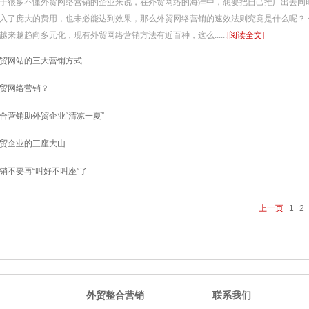
于很多不懂外贸网络营销的企业来说，在外贸网络的海洋中，想要把自己推广出去同
入了庞大的费用，也未必能达到效果，那么外贸网络营销的速效法则究竟是什么呢？
越来越趋向多元化，现有外贸网络营销方法有近百种，这么......
[阅读全文]
贸网站的三大营销方式
贸网络营销？
合营销助外贸企业“清凉一夏”
贸企业的三座大山
销不要再“叫好不叫座”了
上一页
1
2
外贸整合营销
联系我们