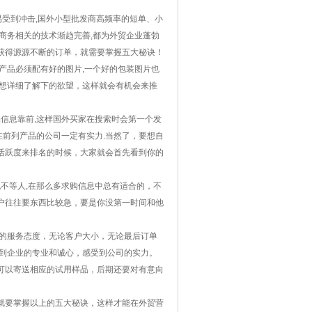
易受到冲击,国外小型批发商高频率的短单、小
商务
相关的技术渐趋完善,都为外贸企业蓬勃
获得源源不断的订单，就需要掌握五大秘诀！
产品必须配有好的图片,一个好的包装图片也
种想详细了解下的欲望，这样就会有机会来推
品信息靠前,这样国外买家在搜索时会第一个发
在前列产品的公司一定有实力.当然了，要想自
活跃度来排名的时候，大家就会首先看到你的
机不等人,在那么多求购信息中总有适合的，不
户往往要东西比较急，要是你没第一时间和他
样的服务态度，无论客户大小，无论最后订单
感到企业的专业和诚心，感受到公司的实力。
可以寄送相应的试用样品，后期还要对有意向
就要掌握以上的五大秘诀，这样才能在外贸营