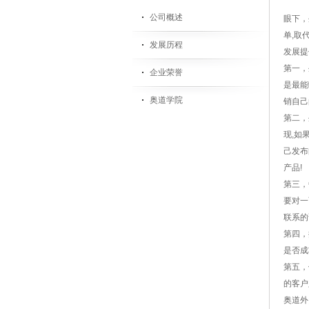
公司概述
眼下，
单,取
发展历程
发展提
第一，
企业荣誉
是最能
奥道学院
销自己
第二，
现,如
己发布
产品!
第三，
要对一
联系的
第四，
是否成
第五，
的客户
奥道
外