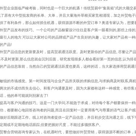
外贸企业面临严峻考验，同时也是一个巨大的机遇！传统贸易中“集装箱”式的大额交
代了原有大中型批发商的长单、大单，并且大量海外草根买家竞相涌现，加之
外贸电子
供了有利条件，那么如何抓住机遇，获得源源不断的外贸订单？奥道专家认为，想要
外贸产品发布的技巧。一个公司的产品橱窗设计往往是客户第一眼看到的,那些上传的
吸引人的地方,可以让大家对公司的品牌或产品产生良好的兴趣，让大家对产品有一
的产品!
外贸产品信息的更新要及时，提高贸易通活跃度。及时更新你的产品信息, 尽量让产
果不及时更新,那么信息就会沉到后面，研究发现很多人都会看好第一页的信息,认为排
的产品信息靠前，当然自己的贸易通活跃度也要高，这样的话，当大家选择用贸易通
敏锐的市场感觉。第一时间发现与企业产品所关联的求购信息,与求购商及时联系,商
两次的不成功而失去信心。和客户沟通要及时，因为大家都有这样一种感觉，有些客
话，他的单可能就到别家去了!
提高与客户沟通的技巧。这是一门大学问,不能急于求成，对待每个客户都要保持一
功，都要耐心地回答咨询者的问题,而且在回复时一定要用客气与尊重的语气让客户
做好后期跟进工作。线上对咨询者提供一定产品信息，并且初步交流沟通之后，线下
定期或不定期地电话跟踪,但要把握好尺度，不能过多骚扰客户。
贸整合营销咨询
专家认为，在机遇时代，要想做好外贸营销，获得源源不断的订单，